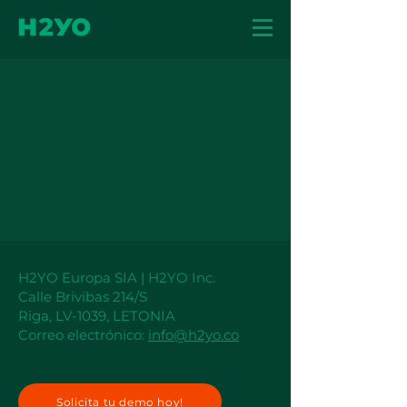
H2YO Europa SIA | H2YO Inc.
Calle Brivibas 214/S
Riga, LV-1039, LETONIA
Correo electrónico:
info@h2yo.co
Solicita tu demo hoy!