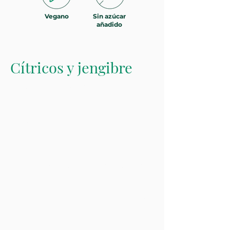
Vegano
Sin azúcar
añadido
Cítricos y jengibre
El jengibre picante y el limón
cítrico crean una deliciosa bebida
estimulante cuando te sientes mal
o necesitas un impulso de salud.
Nuestros colores son 100%
naturales, derivados de fuentes
vegetales.
Citrus & Ginger es una excelente
base para tomar vitaminas C, D2 y
K3 con un toque de sabor.
Endulza con nuestro edulcorante
natural H2YO, con mínimas
calorías.