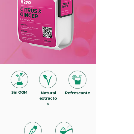
Sin OGM
Natural
Refrescante
extracto
s