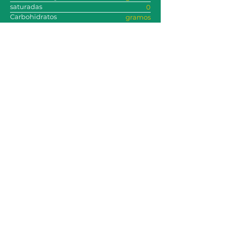
saturadas
0
Carbohidratos
gramos
de los cuales Azúcar
0
Fibra
gramos
Proteína
0
Sodio
gramos
0
gramos
0
gramos
0
gramos
Todos los ingredientes
agua, extracto natural de jengibre, colorante natural
Fabricado en Letonia. Complemento alimenticio.
No sustituye a un estilo de vida saludable ni a una
dieta variada y equilibrada. No superar la dosis diaria
recomendada.
declaración de alérgenos