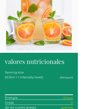
valores nutricionales
Serving size
(0.5ml = 1 intensity level)
Amount
Energía
0 kcal
Grasa
0
de las cuales grasas
gramos