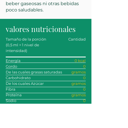
beber gaseosas ni otras bebidas
poco saludables.
valores nutricionales
Tamaño de la porción
Cantidad
(0,5 ml = 1 nivel de
intensidad)
Energía
0 kcal
Gordo
0
De las cuales grasas saturadas
gramos
Carbohidrato
0
De los cuales Azúcar
gramos
Fibra
0
Proteína
gramos
Sodio
0
gramos
0
gramos
0