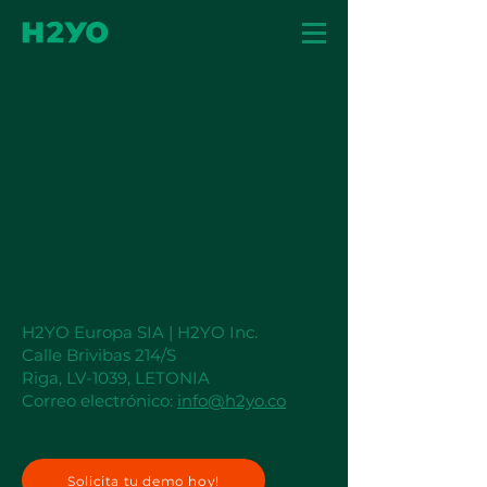
H2YO Europa SIA | H2YO Inc.
Calle Brivibas 214/S
Riga, LV-1039, LETONIA
Correo electrónico:
info@h2yo.co
Solicita tu demo hoy!