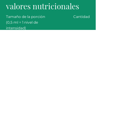
valores nutricionales
Tamaño de la porción
Cantidad
(0,5 ml = 1 nivel de
intensidad)
Energy
0 kcal
Fat
0 gramos
of which Saturated Fat
0 gramos
Carbohydrate
0 gramos
of which Sugar
0 gramos
Fiber
0 gramos
Protein
0 gramos
Sodium
0 gramos
Todos los ingredientes
agua, extracto natural de frambuesa, colorante
natural
Fabricado en Alemania. Complemento alimenticio.
No sustituye a un estilo de vida saludable ni a una
dieta variada y equilibrada. No superar la dosis diaria