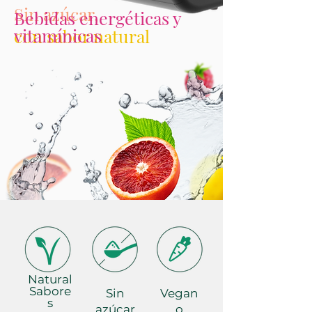
Sin azúcar,
Bebidas energéticas y
vitamínicas
con sabor natural
Natural
Sabore
Sin
Vegan
s
azúcar
o