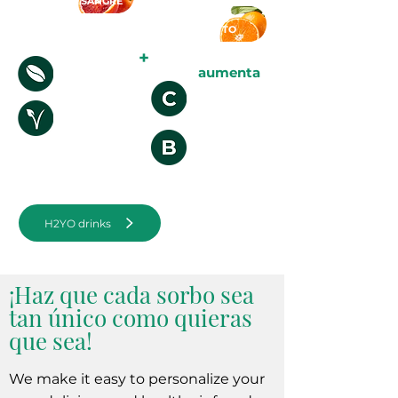
NARANJA SANGRE
TÓNICO
CHINOTTO
+
aumenta
CAFEÍNA
ZINC y
VITAMINA C
EDULCORANT
E NATURAL
COMPLEJO B
VITAMINA
H2YO drinks
¡Haz que cada sorbo sea
tan único como quieras
que sea!
We make it easy to personalize your