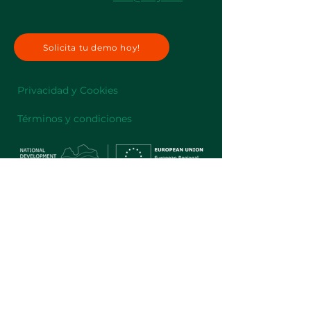
Solicita tu demo hoy!
Privacidad y Cookies
Términos y condiciones
H2YO Europe SIA ha celebrado un contrato nº SKV-L-
2023/128 con la Agencia de Inversión y Desarrollo de
Letonia el
08.03.2023
para recibir apoyo en el marco del
evento "Promoción de la competitividad internacional"
cofinanciado por el Fondo Europeo de Desarrollo
Regional.