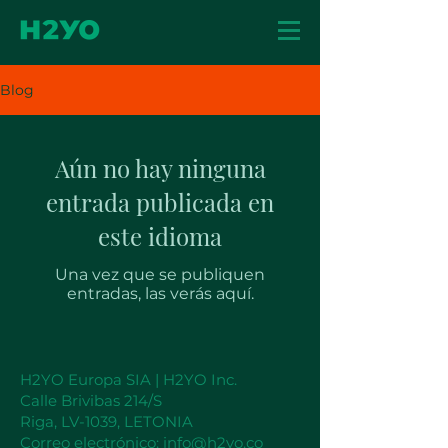
Blog
Aún no hay ninguna
entrada publicada en
este idioma
Una vez que se publiquen
entradas, las verás aquí.
H2YO Europa SIA | H2YO Inc.
Calle Brivibas 214/S
Riga, LV-1039, LETONIA
Correo electrónico:
info@h2yo.co