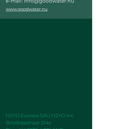
e-mail: info@goodwater.nu
www.goodwater.nu
H2YO Europa SIA | H2YO Inc
Brivibasstraat 214s