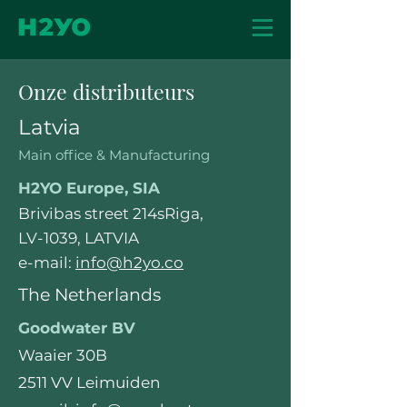
Onze distributeurs
Latvia
Main office & Manufacturing
H2YO Europe, SIA
Brivibas street 214sRiga,
LV-1039, LATVIA
e-mail:
info@h2yo.co
The Netherlands
Goodwater BV
Waaier 30B
2511 VV Leimuiden