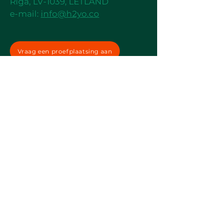
Riga, LV-1039, LETLAND
e-mail:
info@h2yo.co
Vraag een proefplaatsing aan
Privacy en cookies
Algemene voorwaarden
H2YO Europe SIA heeft op
08.03.2023
een contract nr.
SKV-L-2023/128 gesloten met het Investerings- en
Ontwikkelingsagentschap van Letland om steun te
ontvangen in het kader van het evenement
"Bevordering van het internationale
concurrentievermogen", medegefinancierd door het
Europees Fonds voor Regionale Ontwikkeling.