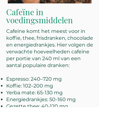
Cafeïne in
voedingsmiddelen
Cafeïne komt het meest voor in
koffie, thee, frisdranken, chocolade
en energiedrankjes. Hier volgen de
verwachte hoeveelheden cafeïne
per portie van 240 ml van een
aantal populaire dranken:
Espresso: 240–720 mg
Koffie: 102–200 mg
Yerba mate: 65-130 mg
Energiedrankjes: 50-160 mg
Gezette thee: 40-120 mg
Frisdranken: 20-40 mg
1 shot H2YO natuurlijke cafeïne:
10 mg
Cafeïnevrije koffie: 3-12 mg