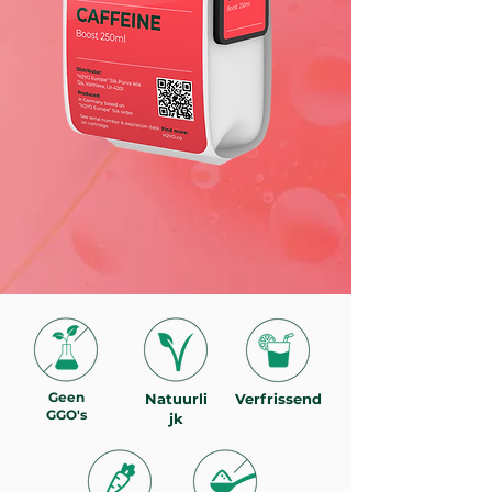
Geen
Natuurli
Verfrissend
GGO's
jk