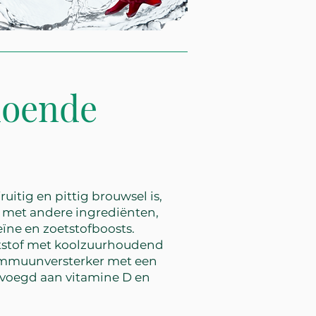
doende
uitig en pittig brouwsel is,
 met andere ingrediënten,
feïne en zoetstofboosts.
tstof met koolzuurhoudend
immuunversterker met een
evoegd aan vitamine D en