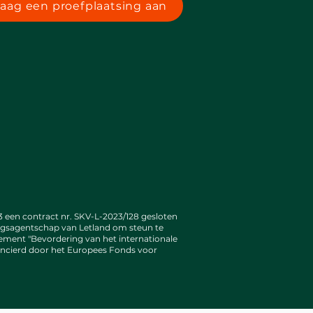
raag een proefplaatsing aan
 een contract nr. SKV-L-2023/128 gesloten
ngsagentschap van Letland om steun te
ement "Bevordering van het internationale
ncierd door het Europees Fonds voor