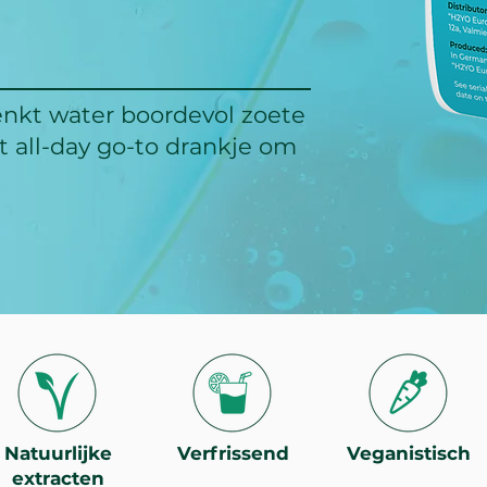
enkt water boordevol zoete
t all-day go-to drankje om
Natuurlijke
Verfrissend
Veganistisch
extracten