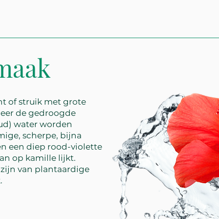
smaak
nt of struik met grote
neer de gedroogde
oud) water worden
ige, scherpe, bijna
n een diep rood-violette
n op kamille lijkt.
 zijn van plantaardige
.