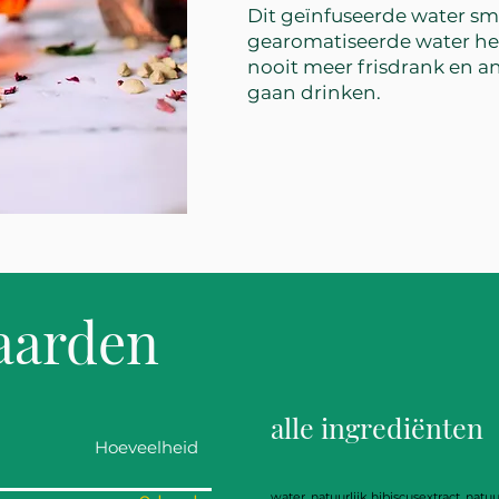
Dit geïnfuseerde water sma
gearomatiseerde water heef
nooit meer frisdrank en 
gaan drinken.
aarden
alle ingrediënten
Hoeveelheid
water, natuurlijk hibiscusextract, natuu