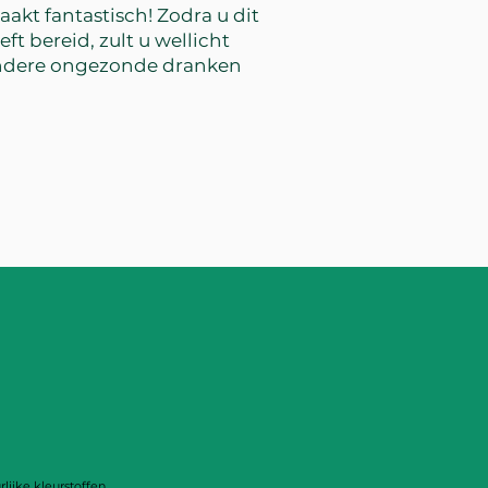
akt fantastisch! Zodra u dit
t bereid, zult u wellicht
andere ongezonde dranken
rlijke kleurstoffen