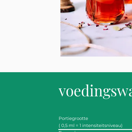
voedingsw
Portiegrootte
​(
0,5 ml = 1 intensiteitsniveau)