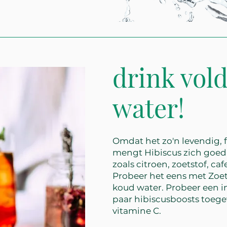
drink vol
water!
Omdat het zo'n levendig, fr
mengt Hibiscus zich goed
zoals citroen, zoetstof, ca
Probeer het eens met Zoe
koud water. Probeer een 
paar hibiscusboosts toeg
vitamine C.