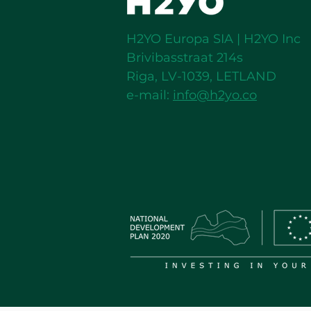
H2YO Europa SIA | H2YO Inc
Brivibasstraat 214s
Riga, LV-1039, LETLAND
e-mail:
info@h2yo.co