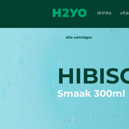
drinks
vit
Alle cartridges
HIBIS
Smaak 300ml