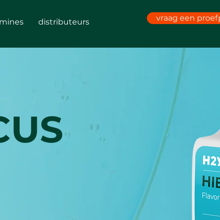
vraag een proef
amines
distributeurs
CUS