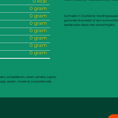
0 kcal
0 gram
0 gram
Gemaakt in Duitsland. Voedingssupp
gezonde levensstijl of een evenwicht
0
gram
aanbevolen dosis niet overschrijden.
0 gram
0 gram
0 gram
0 gram
en, schaaldieren, noten, pinda's, lupine,
 (soja), sesam, mosterd, zwaveldioxide