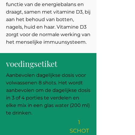
functie van de energiebalans en
draagt, samen met vitamine D3, bij
aan het behoud van botten,
nagels, huid en haar. Vitamine D3
zorgt voor de normale werking van
het menselijke immuunsysteem.
voedingsetiket
Aanbevolen dagelijkse dosis voor
volwassenen 8 shots. Het wordt
aanbevolen om de dagelijkse dosis
in 3 of 4 porties te verdelen en
elke mix in een glas water (200 ml)
te drinken.
1
SCHOT