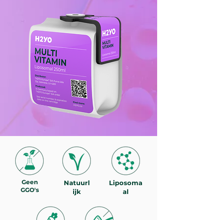
Geen
Natuurl
Liposoma
GGO's
ijk
al