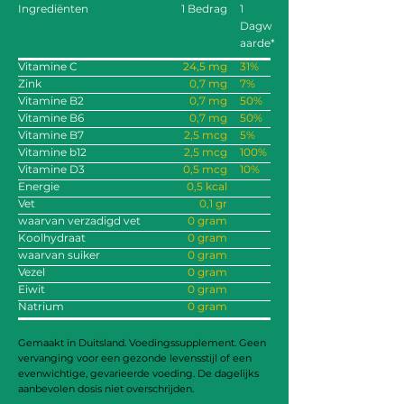
Ingrediënten
1 Bedrag
1
Dagw
aarde*
Vitamine C
24,5 mg
31%
Zink
0,7 mg
7%
Vitamine B2
0,7 mg
50%
Vitamine B6
0,7 mg
50%
Vitamine B7
2,5 mcg
5%
Vitamine b12
2,5 mcg
100%
Vitamine D3
0,5 mcg
10%
Energie
0,5 kcal
Vet
0,1 gr
waarvan verzadigd vet
0 gram
Koolhydraat
0 gram
waarvan suiker
0 gram
Vezel
0 gram
Eiwit
0 gram
Natrium
0 gram
Gemaakt in Duitsland. Voedingssupplement. Geen
vervanging voor een gezonde levensstijl of een
evenwichtige, gevarieerde voeding. De dagelijks
aanbevolen dosis niet overschrijden.