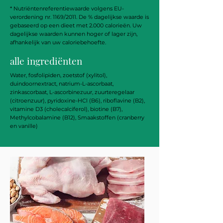
* Nutriëntenreferentiewaarde volgens EU-
verordening nr. 1169/2011. De % dagelijkse waarde is
gebaseerd op een dieet met 2.000 calorieën. Uw
dagelijkse waarden kunnen hoger of lager zijn,
afhankelijk van uw caloriebehoefte.
alle ingrediënten
Water, fosfolipiden, zoetstof (xylitol),
duindoornextract, natrium-L-ascorbaat,
zinkascorbaat, L-ascorbinezuur, zuurteregelaar
(citroenzuur), pyridoxine-HCl (B6), riboflavine (B2),
vitamine D3 (cholecalciferol), biotine (B7),
Methylcobalamine (B12), Smaakstoffen (cranberry
en vanille)