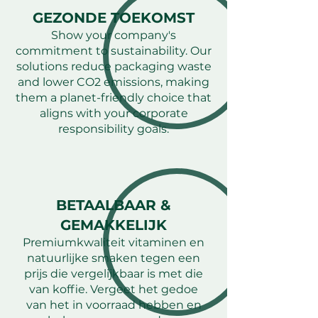
GEZONDE TOEKOMST
Show your company's
commitment to sustainability. Our
solutions reduce packaging waste
and lower CO2 emissions, making
them a planet-friendly choice that
aligns with your corporate
responsibility goals.
BETAALBAAR &
GEMAKKELIJK
Premiumkwaliteit vitaminen en
natuurlijke smaken tegen een
prijs die vergelijkbaar is met die
van koffie. Vergeet het gedoe
van het in voorraad hebben en