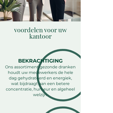
voordelen voor uw
kantoor
BEKRACHTIGING
Ons assortiment gezonde dranken
houdt uw medewerkers de hele
dag gehydrateerd en energiek,
wat bijdraagt aan een betere
concentratie, humeur en algeheel
welzijn.