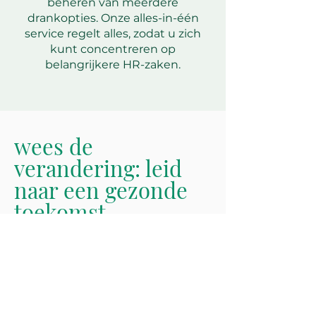
beheren van meerdere
drankopties. Onze alles-in-één
service regelt alles, zodat u zich
kunt concentreren op
belangrijkere HR-zaken.
wees de
verandering: leid
naar een gezonde
toekomst
Neem de missie op u om uw
kantoor te transformeren in een
centrum van gezondheid en
tevredenheid. Leid de overstap
naar de uitgifte van dranken en