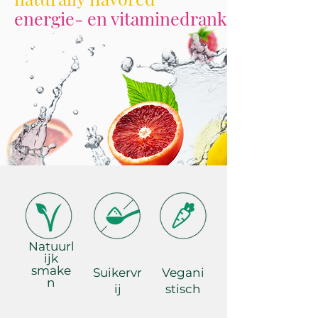
energie- en vitaminedrankjes
Natuurl
ijk
smake
Suikervr
Vegani
n
ij
stisch