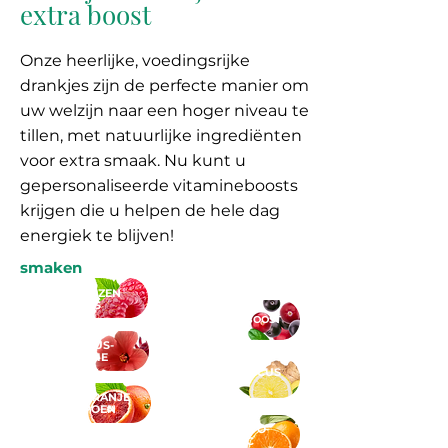
extra boost
Onze heerlijke, voedingsrijke
drankjes zijn de perfecte manier om
uw welzijn naar een hoger niveau te
tillen, met natuurlijke ingrediënten
voor extra smaak. Nu kunt u
gepersonaliseerde vitamineboosts
krijgen die u helpen de hele dag
energiek te blijven!
smaken
FRAMBOZEN
BLISS
OCHTEND BOOST
HIBISCUS-
INFUSIE
MIDDAG FOCUS
BLOED ORANJE
POMPOEN
CHINOTTO
TONIC