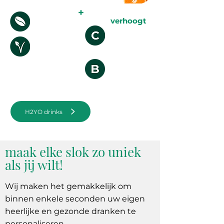
+
verhoogt
CAFEÏNE
ZINK &
VITAMINE C
NATUURLIJKE
ZOETSTOFFE
N
B COMPLEX
VITAMINE
H2YO drinks
maak elke slok zo uniek
als jij wilt!
Wij maken het gemakkelijk om
binnen enkele seconden uw eigen
heerlijke en gezonde dranken te
personaliseren.