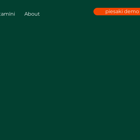
piesaki demo 
tamīni
About