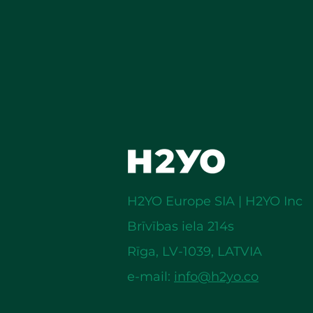
H2YO Europe SIA | H2YO Inc
Brīvības iela 214s
Rīga,
LV-1039, LATVIA
e-mail:
info@h2yo.co