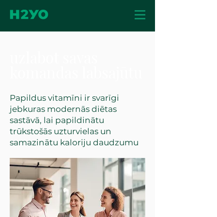
uzlabot savas
komandas labsajūtu
Papildus vitamīni ir svarīgi
jebkuras modernās diētas
sastāvā, lai papildinātu
trūkstošās uzturvielas un
samazinātu kaloriju daudzumu