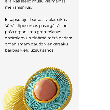
eļļa, kas ieeļļo mūsu vielmaiņas
mehānismus.
Iekapsulējot barības vielas sīkās
šūnās, liposomas pasargā tās no
paša organisma gremošanas
enzīmiem un zināmā mērā padara
organismam daudz vienkāršāku
barības vielu uzsūkšanos.