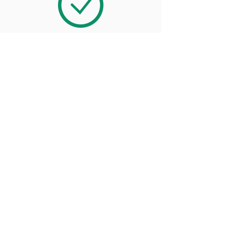
dabīgas garšas un
vērtīgi vitamīni
pietiekama šķidruma uzņemšana ir
laba sirdij, smadzenēm, muskuļiem
un ādai.