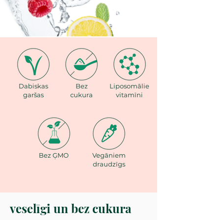
Dabiskas
Bez
Liposomālie
garšas
cukura
vitamīni
Bez ĢMO
Vegāniem
draudzīgs
veselīgi un bez cukura