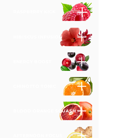
RASPBERRY KICK
HIBISCUS INFUSION
ENERGY BOOST
CHINOTTO TONIC
BLOOD ORANGE SQUASH
AFTERNOON FOCUS