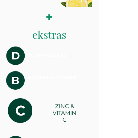
+
ekstras
VITAMIN D3 & K2
B-COMPLEX VITAMIN
ZINC &
VITAMIN
C