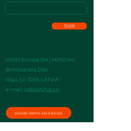
Sūtīt
H2YO Europe SIA | H2YO Inc
Brīvības iela 214s
Rīga,
LV-1039, LATVIA
e-mail:
info@h2yo.co
piesaki demo savā birojā