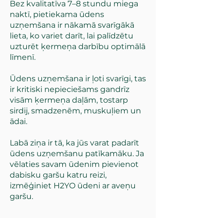
Bez kvalitatīva 7–8 stundu miega
naktī, pietiekama ūdens
uzņemšana ir nākamā svarīgākā
lieta, ko variet darīt, lai palīdzētu
uzturēt ķermeņa darbību optimālā
līmenī.
Ūdens uzņemšana ir ļoti svarīgi, tas
ir kritiski nepieciešams gandrīz
visām ķermeņa daļām, tostarp
sirdij, smadzenēm, muskuļiem un
ādai.
Labā ziņa ir tā, ka jūs varat padarīt
ūdens uzņemšanu patīkamāku. Ja
vēlaties savam ūdenim pievienot
dabisku garšu katru reizi,
izmēģiniet H2YO ūdeni ar aveņu
garšu.