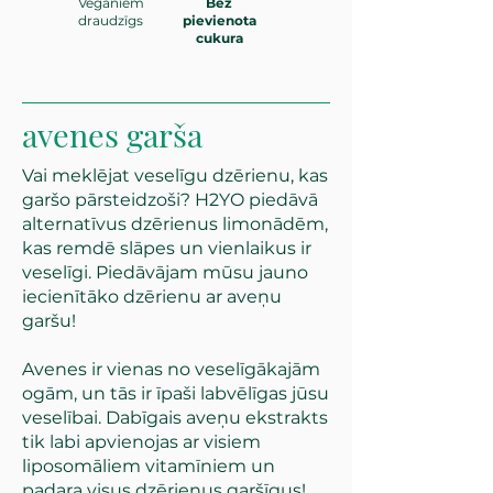
Vegāniem
Bez
draudzīgs
pievienota
cukura
avenes garša
Vai meklējat veselīgu dzērienu, kas
garšo pārsteidzoši? H2YO piedāvā
alternatīvus dzērienus limonādēm,
kas remdē slāpes un vienlaikus ir
veselīgi. Piedāvājam mūsu jauno
iecienītāko dzērienu ar aveņu
garšu!
Avenes ir vienas no veselīgākajām
ogām, un tās ir īpaši labvēlīgas jūsu
veselībai. Dabīgais aveņu ekstrakts
tik labi apvienojas ar visiem
liposomāliem vitamīniem un
padara visus dzērienus garšīgus!