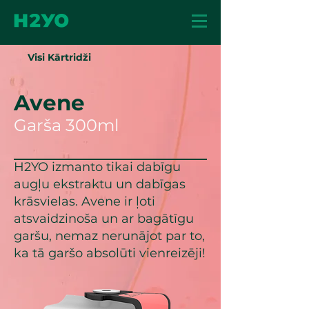
Visi Kārtridži
Avene
Garša 300ml
H2YO izmanto tikai dabīgu
augļu ekstraktu un dabīgas
krāsvielas. Avene ir ļoti
atsvaidzinoša un ar bagātīgu
garšu, nemaz nerunājot par to,
ka tā garšo absolūti vienreizēji!