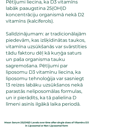
Pētījumi liecina, ka D3 vitamīns
labāk paaugstina 25(OH)D
koncentrāciju organismā nekā D2
vitamīns (kalciferols).
Salīdzinājumam: ar tradicionālajām
piedevām, kas izšķīdinātas taukos,
vitamīna uzsūkšanās var svārstīties
tādu faktoru dēļ kā kuņģa saturs
un paša organisma tauku
sagremošana. Pētījumi par
liposomu D3 vitamīnu liecina, ka
liposomu tehnoloģija var sasniegt
13 reizes labāku uzsūkšanos nekā
parastās neliposomālas formulas,
un ir pierādīts, ka tā palielina D
līmeni asinīs ilgākā laika periodā.
Mean Serum 25(OH)D Levels over time after single does of Vitamins D3
in Liposomal or Non-Liposomal form