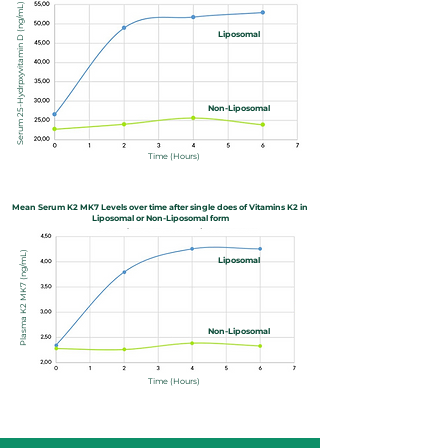
Serum 25-Hydrpxyvitamin D (ng/mL)
Liposomal
Non-Liposomal
Time (Hours)
Mean Serum K2 MK7 Levels over time after single does of Vitamins K2 in
Liposomal or Non-Liposomal form
Plasma K2 MK7 (ng/mL)
Liposomal
Non-Liposomal
Time (Hours)