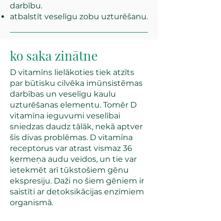
darbību.
atbalstīt veselīgu zobu uzturēšanu.
ko saka zinātne
D vitamīns lielākoties tiek atzīts
par būtisku cilvēka imūnsistēmas
darbības un veselīgu kaulu
uzturēšanas elementu. Tomēr D
vitamīna ieguvumi veselībai
sniedzas daudz tālāk, nekā aptver
šīs divas problēmas. D vitamīna
receptorus var atrast vismaz 36
ķermeņa audu veidos, un tie var
ietekmēt arī tūkstošiem gēnu
ekspresiju. Daži no šiem gēniem ir
saistīti ar detoksikācijas enzīmiem
organismā.