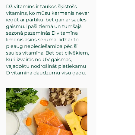
D3 vitamīns ir taukos šķīstošs
vitamīns, ko mūsu ķermenis nevar
iegūt ar pārtiku, bet gan ar saules
gaismu. Īpaši ziemā un tumšajā
sezonā pazeminās D vitamīna
līmenis asins serumā, līdz ar to
pieaug nepieciešamība pēc šī
saules vitamīna. Bet pat cilvēkiem,
kuri izvairās no UV gaismas,
vajadzētu nodrošināt pietiekamu
D vitamīna daudzumu visu gadu.