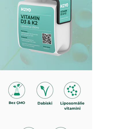
Bez ĢMO
Dabiski
Liposomālie
vitamīni