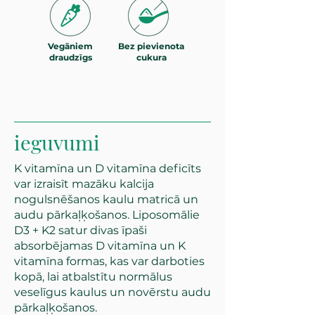
Vegāniem
Bez pievienota
draudzīgs
cukura
ieguvumi
K vitamīna un D vitamīna deficīts
var izraisīt mazāku kalcija
nogulsnēšanos kaulu matricā un
audu pārkaļķošanos. Liposomālie
D3 + K2 satur divas īpaši
absorbējamas D vitamīna un K
vitamīna formas, kas var darboties
kopā, lai atbalstītu normālus
veselīgus kaulus un novērstu audu
pārkaļķošanos.