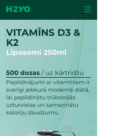
VITAMĪNS D3 &
K2
Liposomi 250ml
500 dozas
/ uz kārtridžu
Papildinājumi ar vitamīniem ir
svarīgi jebkurā modernā diētā,
lai papildinātu trūkstošās
uzturvielas un samazinātu
kaloriju daudzumu.