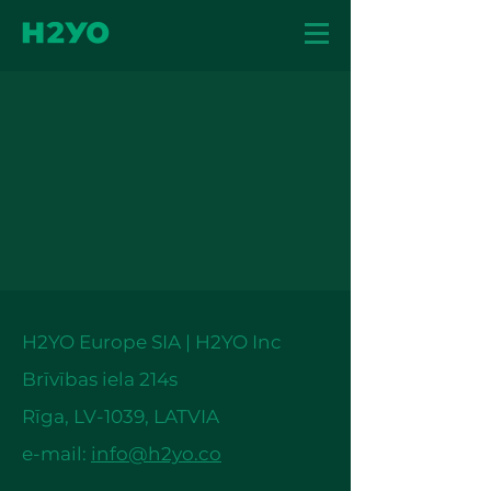
H2YO Europe SIA | H2YO Inc
Brīvības iela 214s
Rīga,
LV-1039, LATVIA
e-mail:
info@h2yo.co