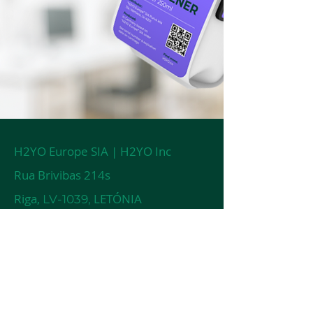
H2YO Europe SIA | H2YO Inc
Rua Brivibas 214s
Riga,
LETÓNIA
LV-1039,
e-mail:
info@h2yo.co
Solicitar orçamento