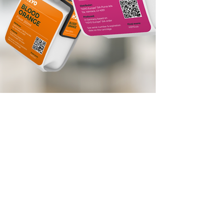
H2YO Europe SIA | H2YO Inc
Rua Brivibas 214s
Riga,
LETÓNIA
LV-1039,
e-mail:
info@h2yo.co
Solicitar orçamento