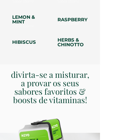
Sabor 250ml
Sabor 250ml
LEMON &
RASPBERRY
MINT
Sabor 250ml
Sabor 250ml
HERBS &
HIBISCUS
CHINOTTO
Sabor 250ml
Sabor 250ml
divirta-se a misturar,
a
provar os seus
sabores favoritos &
boosts de vitaminas!