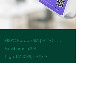
H2YO Europe SIA | H2YO Inc
Brīvības iela 214s
Rīga,
LV-1039, LATVIA
e-mail:
info@h2yo.co
piesaki demo savā birojā
Privacy & Cookies