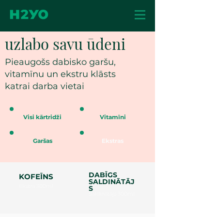
uzlabo savu ūdeni
Pieaugošs dabisko garšu,
vitamīnu un ekstru klāsts
katrai darba vietai
Visi kārtridži
Vitamīni
Garšas
Ekstras
DABĪGS
KOFEĪNS
SALDINĀTĀJ
Ekstra 300ml
S
Saldinātājs 300ml